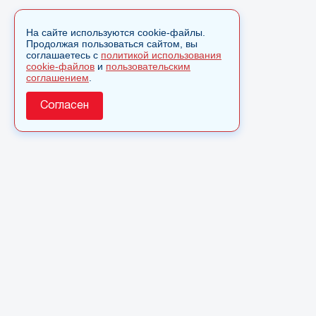
На сайте используются cookie-файлы.
Продолжая пользоваться сайтом, вы
соглашаетесь с
политикой использования
cookie-файлов
и
пользовательским
соглашением
.
Согласен
О сайте
© 2025 Сетевое издание «Monavista» зарегистрировано в
Федеральной службе по надзору в сфере связи,
информационных технологий и массовых коммуникаций
(Роскомнадзор) 15 августа 2016 года. Свидетельство о